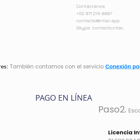
Contáctanos
+52 871 274 8887
contacto@intac.app
Skype: contacto.intac
También contamos con el servicio
Conexión po
res:
PAGO EN LÍNEA
Paso2.
Esco
Licencia I