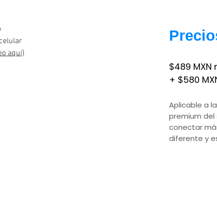
o
Precio
celular
eo aquí)
$489 MXN 
+ $580 MXN
Aplicable a la
premium del 
conectar más
diferente y e