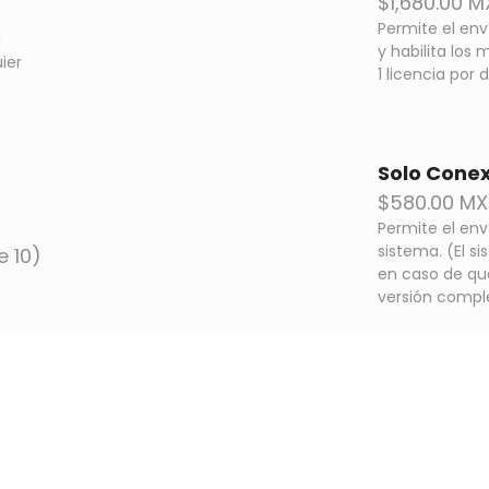
$1,680.00 
Permite el env
a
y habilita los 
ier
1 licencia por d
Solo
Conex
$580.00 MX
Permite el env
sistema. (El s
e 10)
en caso de qu
versión compl
REVENDEDORES
Redes Inte
A NEGOCIOS
AVISO DE PRIVACIDAD
NUBE