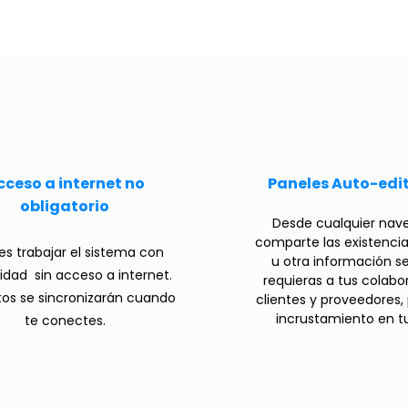
cceso a internet no
Paneles Auto-edi
obligatorio
Desde cualquier nav
comparte las existencia
s trabajar el sistema con
u otra información s
lidad
sin acceso a internet.
requieras a tus colabo
tos se sincronizarán cuando
clientes y proveedores, 
incrustamiento en tu 
te conectes.