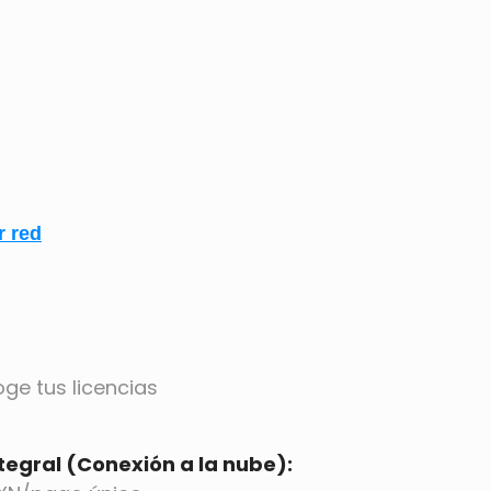
r red
ge tus licencias
ntegral (Conexión a la nube):