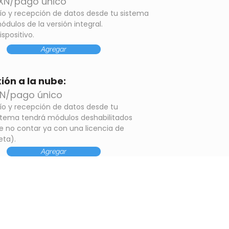
MXN/pago único
ío y recepción de datos desde tu sistema
módulos de la versión integral.
ispositivo.
Agregar
ión a la nube:
N/pago único
ío y recepción de datos desde tu
istema tendrá módulos deshabilitados
e no contar ya con una licencia de
eta).
Agregar
grales de Comunicación Audiovisual
Torreón, Coah. México | Cali, Colombia
Copyright © 1999-2029