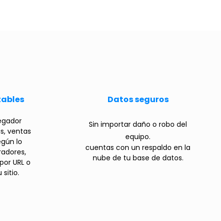
tables
Datos seguros
egador
Sin importar daño o robo del
s, ventas
equipo.
egún lo
cuentas con un respaldo en la
radores,
nube de tu base de datos.
por URL o
sitio.