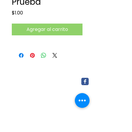
Prueba
Precio
$1.00
Agregar al carrito
Redes Integrales de Comunicación
Audiovisual
Torreón, Coah. México | Cali, Colombia
Copyright ©
1999-2029
Todos los derechos reservados.
contacto@intac.app
|
soporte@intac.app