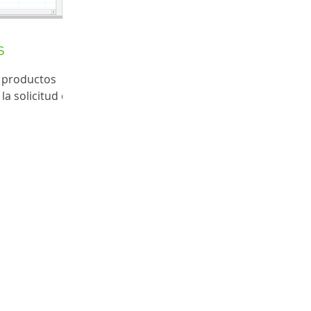
s
y productos
la solicitud de
REVENDEDORES
Redes Inte
A NEGOCIOS
AVISO DE PRIVACIDAD
NUBE
TÉRMINOS Y CONDICIONES