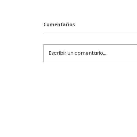
Comentarios
Escribir un comentario...
¿Como hacer inventario de un
ferretería?