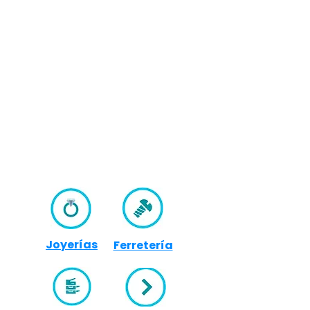
Joyerías
Ferretería