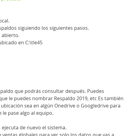
ocal.
paldos siguiendo los siguientes pasos.
s abierto.
ubicado en C:\tle45
 que le puedes nombrar Respaldo 2019, etc Es también 
bicación sea en algún Onedrive o Googledrive para 
 le pase algo al equipo.
, ejecuta de nuevo el sistema.
 de ventas globales para ver solo los datos que vas a 